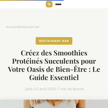
Accueil
›
Restaurant bar
RESTAURANT BAR
Créez des Smoothies
Protéinés Succulents pour
Votre Oasis de Bien-Être : Le
Guide Essentiel
Jade
•
23 avril 2025
•
7 min de lecture