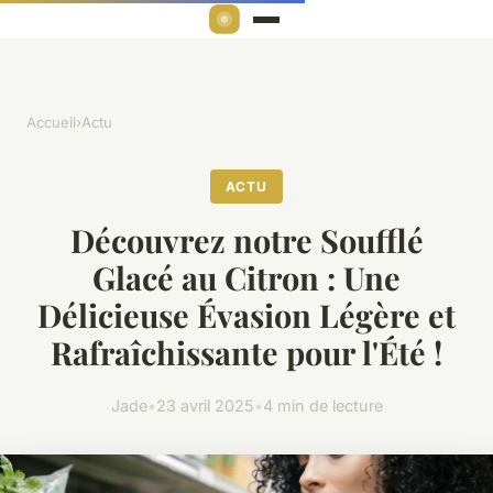
Accueil
›
Actu
ACTU
Découvrez notre Soufflé
Glacé au Citron : Une
Délicieuse Évasion Légère et
Rafraîchissante pour l'Été !
Jade
•
23 avril 2025
•
4 min de lecture