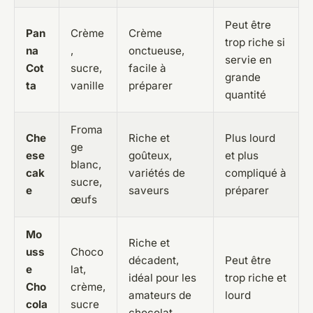
Peut être
Pan
Crème
Crème
trop riche si
na
,
onctueuse,
servie en
Cot
sucre,
facile à
grande
ta
vanille
préparer
quantité
Froma
Che
Riche et
Plus lourd
ge
ese
goûteux,
et plus
blanc,
cak
variétés de
compliqué à
sucre,
e
saveurs
préparer
œufs
Mo
Riche et
uss
Choco
décadent,
Peut être
e
lat,
idéal pour les
trop riche et
Cho
crème,
amateurs de
lourd
cola
sucre
chocolat