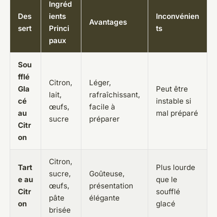
Ingréd
Des
ients
Inconvénien
Avantages
sert
Princi
ts
paux
Sou
fflé
Citron,
Léger,
Gla
Peut être
lait,
rafraîchissant,
cé
instable si
œufs,
facile à
au
mal préparé
sucre
préparer
Citr
on
Citron,
Tart
Plus lourde
sucre,
Goûteuse,
e au
que le
œufs,
présentation
Citr
soufflé
pâte
élégante
on
glacé
brisée