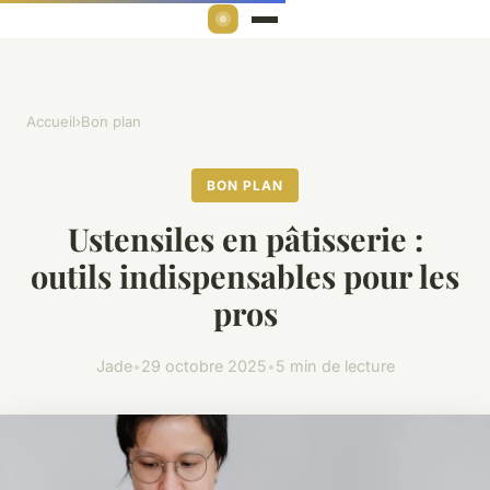
Accueil
›
Bon plan
BON PLAN
Ustensiles en pâtisserie :
outils indispensables pour les
pros
Jade
•
29 octobre 2025
•
5 min de lecture