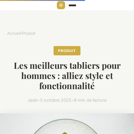
Accueil
›
Produit
PRODUIT
Les meilleurs tabliers pour
hommes : alliez style et
fonctionnalité
Jade
•
3 octobre 2025
•
8 min de lecture